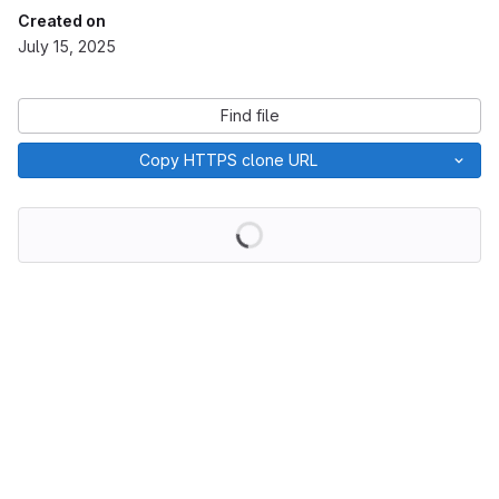
Created on
July 15, 2025
Find file
Copy HTTPS clone URL
Loading