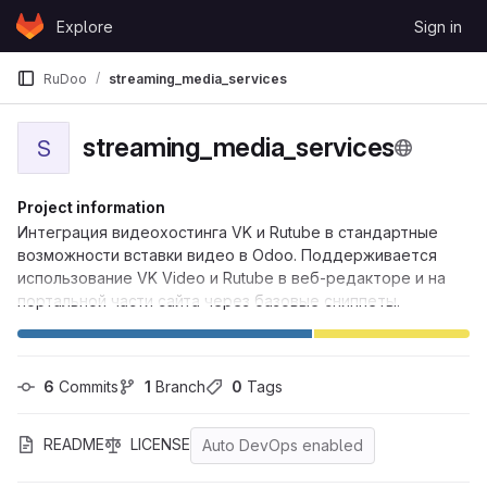
Skip to content
Explore
Sign in
GitLab
RuDoo
streaming_media_services
streaming_media_services
S
Project information
Интеграция видеохостинга VK и Rutube в стандартные
возможности вставки видео в Odoo. Поддерживается
использование VK Video и Rutube в веб-редакторе и на
портальной части сайта через базовые сниппеты.
6
 Commits
1
 Branch
0
 Tags
README
LICENSE
Auto DevOps enabled