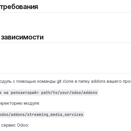
требования
 зависимости
одуль с помощью команды git clone в папку addons вашего про
а на репозиторий> path/to/your/odoo/addons
иректорию модуля:
odoo/addons/streaming_media_services
 сервис Odoo: