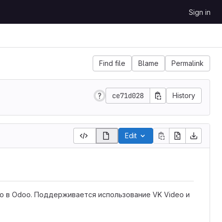
Sign in
Find file
Blame
Permalink
ce71d028
History
Edit
ео в Odoo. Поддерживается использование VK Video и